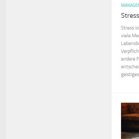
MANAGE
Stress
Stress i
viele Me
Lebensbe
Verpflic
andere F
entschei
geistiges