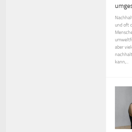
umges
Nachhalt
und oft 
Menschen
umweltfr
aber vie
nachhalt
kann,...