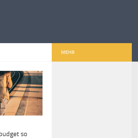
MEHR
budget so