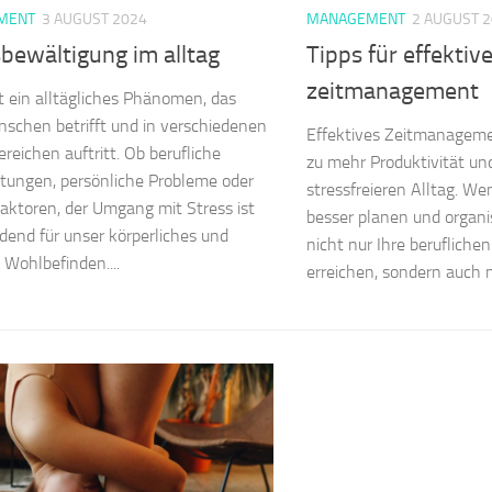
MENT
3 AUGUST 2024
MANAGEMENT
2 AUGUST 
bewältigung im alltag
Tipps für effektiv
zeitmanagement
st ein alltägliches Phänomen, das
nschen betrifft und in verschiedenen
Effektives Zeitmanagemen
reichen auftritt. Ob berufliche
zu mehr Produktivität un
htungen, persönliche Probleme oder
stressfreieren Alltag. Wen
aktoren, der Umgang mit Stress ist
besser planen und organi
dend für unser körperliches und
nicht nur Ihre beruflichen 
 Wohlbefinden....
erreichen, sondern auch me