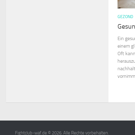
GEZOND
Gesun
Ein gesu
einem gl
Oft kann
herauszu
nachhalt
vornimmt.
Fightclub-waf.de © 2026. Alle Rechte vorbehalten.