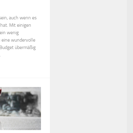
sein, auch wenn es
at. Mit einigen
 ein wenig
 eine wundervolle
n Budget übermäßig
.